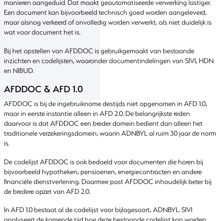
manieren aangeduid. Dat maakt geautomatiseerde verwerking lastiger.
Een document kan bijvoorbeeld technisch goed worden aangeleverd,
maar alsnog verkeerd of onvolledig worden verwerkt, als niet duidelijk is
wat voor document het is.
Bij het opstellen van AFDDOC is gebruikgemaakt van bestaande
inzichten en codelijsten, waaronder documentindelingen van SIVI, HDN
en NIBUD.
AFDDOC & AFD 1.0
AFDDOC is bij de ingebruikname destijds niet opgenomen in AFD 1.0,
maar in eerste instantie alleen in AFD 2.0. De belangrijkste reden
daarvoor is dat AFDDOC een breder domein bedient dan alleen het
traditionele verzekeringsdomein, waarin ADNBYL al ruim 30 jaar de norm
is.
De codelijst AFDDOC is ook bedoeld voor documenten die horen bij
bijvoorbeeld hypotheken, pensioenen, energiecontracten en andere
financiële dienstverlening. Daarmee past AFDDOC inhoudelijk beter bij
de bredere opzet van AFD 2.0.
In AFD 1.0 bestaat al de codelijst voor bijlagesoort, ADNBYL. SIVI
analyseert de komende tijd hoe deze bestaande codelijst kan worden