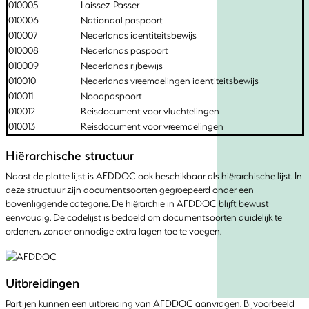
010005
Laissez-Passer
010006
Nationaal paspoort
010007
Nederlands identiteitsbewijs
010008
Nederlands paspoort
010009
Nederlands rijbewijs
010010
Nederlands vreemdelingen identiteitsbewijs
010011
Noodpaspoort
010012
Reisdocument voor vluchtelingen
010013
Reisdocument voor vreemdelingen
Hiërarchische structuur
Naast de platte lijst is AFDDOC ook beschikbaar als hiërarchische lijst. In
deze structuur zijn documentsoorten gegroepeerd onder een
bovenliggende categorie. De hiërarchie in AFDDOC blijft bewust
eenvoudig. De codelijst is bedoeld om documentsoorten duidelijk te
ordenen, zonder onnodige extra lagen toe te voegen.
Uitbreidingen
Partijen kunnen een uitbreiding van AFDDOC aanvragen. Bijvoorbeeld