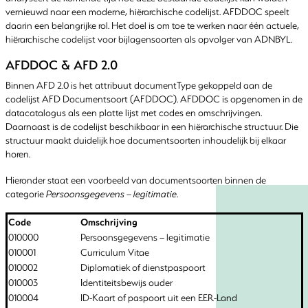
vernieuwd naar een moderne, hiërarchische codelijst. AFDDOC speelt
daarin een belangrijke rol. Het doel is om toe te werken naar één actuele,
hiërarchische codelijst voor bijlagensoorten als opvolger van ADNBYL.
AFDDOC & AFD 2.0
Binnen AFD 2.0 is het attribuut documentType gekoppeld aan de
codelijst AFD Documentsoort (AFDDOC). AFDDOC is opgenomen in de
datacatalogus als een platte lijst met codes en omschrijvingen.
Daarnaast is de codelijst beschikbaar in een hiërarchische structuur. Die
structuur maakt duidelijk hoe documentsoorten inhoudelijk bij elkaar
horen.
Hieronder staat een voorbeeld van documentsoorten binnen de
categorie
Persoonsgegevens – legitimatie
.
Code
Omschrijving
010000
Persoonsgegevens – legitimatie
010001
Curriculum Vitae
010002
Diplomatiek of dienstpaspoort
010003
Identiteitsbewijs ouder
010004
ID-Kaart of paspoort uit een EER-Land