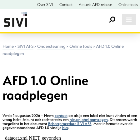
Over SIVI
Contact
Actuele AFD-release
Online tools
Home
>
SIVI AFS
>
Ondersteuning
>
Online tools
>
AFD 1.0 Online
raadplegen
AFD 1.0 Online
raadplegen
Versie 1 augustus 2026 – Neem
contact
op als je een label niet kunt vinden of een
vraag hebt. Je kunt ook rechtstreeks een
nieuw label aanvragen
. Dit proces wordt
toegelicht in het document
Beheerprocedure SIVI AFS
. Meer informatie over de
gegevensstandaard AFD 1.0 vind je
hier
.