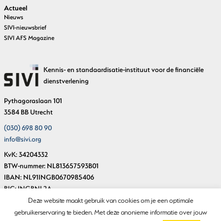
Actueel
Nieuws
SIVI-nieuwsbrief
SIVI AFS Magazine
Kennis- en standaardisatie-instituut voor de financiële
dienstverlening
Pythagoraslaan 101
3584 BB Utrecht
(030) 698 80 90
info@sivi.org
KvK: 34204332
BTW-nummer: NL813657593B01
IBAN: NL91INGB0670985406
BIC: INGBNL2A
Deze website maakt gebruik van cookies om je een optimale
gebruikerservaring te bieden. Met deze anonieme informatie over jouw
© Copyright SIVI 2018-2026