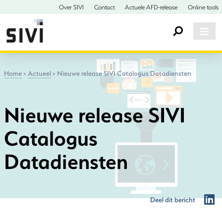
Over SIVI
Contact
Actuele AFD-release
Online tools
Home
>
Actueel
>
Nieuwe release SIVI Catalogus Datadiensten
Nieuwe release SIVI
Catalogus
Datadiensten
Deel dit bericht