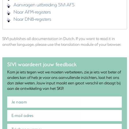
Aanvragen uitbreiding SIVI AFS
Naar AFM-registers
Naar DNB-registers
SIVI publishes all documentation in Dutch. If you want to read it in
another language, please use the translation module of your browser.
SIVI waardeert jouw feedback
Kom je iets tegen wat we moeten verbeteren, zie je iets wat beter of
anders kan of heb je voor ons aanvullende inzichten, laat het ons
dan zeker weten. Jouw input maakt een groot verschil en draagt bij
aan de ontwikkeling van het SKP.