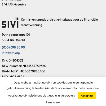
SIVI AFS Magazine
Kennis- en standaardisatie-instituut voor de financiële
dienstverlening
Pythagoraslaan 101
3584 BB Utrecht
(030) 698 80 90
info@sivi.org
KvK: 34204332
BTW-nummer: NL813657593B01
IBAN: NL91INGB0670985406
BIC: INGBNL2A
Deze website maakt gebruik van cookies om je een optimale
gebruikerservaring te bieden. Met deze anonieme informatie over jouw
© Copyright SIVI 2018-2026
websitegebruik help je ons de website te verbeteren.
Accepteer
Privacystatement
Lees meer