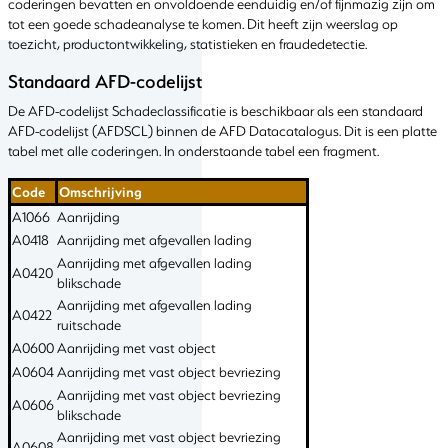
coderingen bevatten en onvoldoende eenduidig en/of fijnmazig zijn om
tot een goede schadeanalyse te komen. Dit heeft zijn weerslag op
toezicht, productontwikkeling, statistieken en fraudedetectie.
Standaard AFD-codelijst
De AFD-codelijst Schadeclassificatie is beschikbaar als een standaard
AFD-codelijst (AFDSCL) binnen de AFD Datacatalogus. Dit is een platte
tabel met alle coderingen. In onderstaande tabel een fragment.
Code
Omschrijving
A1066
Aanrijding
A0418
Aanrijding met afgevallen lading
Aanrijding met afgevallen lading
A0420
blikschade
Aanrijding met afgevallen lading
A0422
ruitschade
A0600
Aanrijding met vast object
A0604
Aanrijding met vast object bevriezing
Aanrijding met vast object bevriezing
A0606
blikschade
Aanrijding met vast object bevriezing
A0608