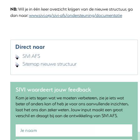
NB:
Wil je in één keer overzicht krijgen van de nieuwe structuur, ga
dan naar:
www.sivi.org/sivi-afs/ondersteuning/documentatie
Direct naar
SIVI AFS
Sitemap nieuwe structuur
SIVI waardeert jouw feedback
Kom je iets tegen wat we moeten verbeteren, zie je iets wat
beter of anders kan of heb je voor ons aanvullende inzichten,
laat het ons dan zeker weten. Jouw input maakt een groot
verschil en draagt bij aan de ontwikkeling van SIVI AFS.