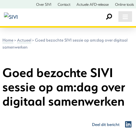
Over SIVI
Contact
Actuele AFD-release
Online tools
Home
>
Actueel
>
Goed bezochte SIVI sessie op am:dag over digitaal
samenwerken
Goed bezochte SIVI
sessie op am:dag over
digitaal samenwerken
Deel dit bericht