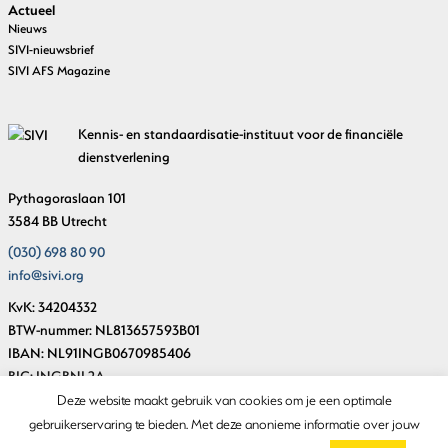
Actueel
Nieuws
SIVI-nieuwsbrief
SIVI AFS Magazine
Kennis- en standaardisatie-instituut voor de financiële
dienstverlening
Pythagoraslaan 101
3584 BB Utrecht
(030) 698 80 90
info@sivi.org
KvK: 34204332
BTW-nummer: NL813657593B01
IBAN: NL91INGB0670985406
BIC: INGBNL2A
Deze website maakt gebruik van cookies om je een optimale
gebruikerservaring te bieden. Met deze anonieme informatie over jouw
© Copyright SIVI 2018-2026