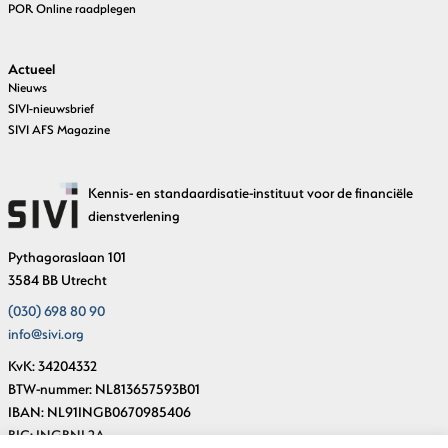
POR Online raadplegen
Actueel
Nieuws
SIVI-nieuwsbrief
SIVI AFS Magazine
Kennis- en standaardisatie-instituut voor de financiële
dienstverlening
Pythagoraslaan 101
3584 BB Utrecht
(030) 698 80 90
info@sivi.org
KvK: 34204332
BTW-nummer: NL813657593B01
IBAN: NL91INGB0670985406
BIC: INGBNL2A