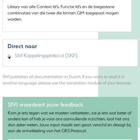
Library van alle Context Id’s, Functie Id’s en de toegestane
combinaties van die twee die binnen GIM toegepast mogen
worden.
Direct naar
SIVI Koppelingsprotocol (SKP)
SIVI publishes all documentation in Dutch. If you want to read it in
another language, please use the translation module of your browser.
SIVI waardeert jouw feedback
Kom je iets tegen wat we moeten verbeteren, zie je iets wat beter of
anders kan of heb je voor ons aanvullende inzichten, laat het ons
dan zeker weten. Jouw input maakt een groot verschil en draagt bij
aan de ontwikkeling van het GRS Protocol.